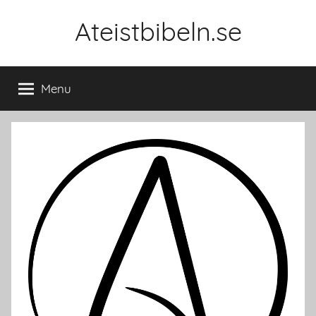
Skip
Ateistbibeln.se
to
content
Menu