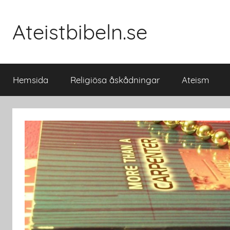
Skip
to
Ateistbibeln.se
content
Hemsida
Religiösa åskådningar
Ateism