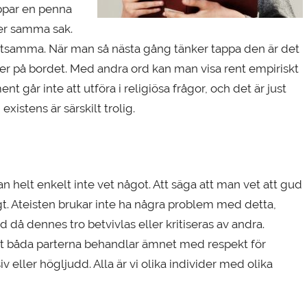
ppar en penna
der samma sak.
 detsamma. När man så nästa gång tänker tappa den är det
a ner på bordet. Med andra ord kan man visa rent empiriskt
nt går inte att utföra i religiösa frågor, och det är just
xistens är särskilt trolig.
an helt enkelt inte vet något. Att säga att man vet att gud
ligt. Ateisten brukar inte ha några problem med detta,
då dennes tro betvivlas eller kritiseras av andra.
 att båda parterna behandlar ämnet med respekt för
v eller högljudd. Alla är vi olika individer med olika