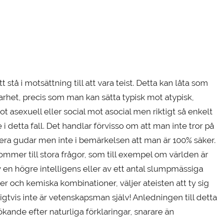
tt stå i motsättning till att vara teist. Detta kan låta som
larhet, precis som man kan sätta typisk mot atypisk,
t asexuell eller social mot asocial men riktigt så enkelt
e i detta fall. Det handlar förvisso om att man inte tror på
flera gudar men inte i bemärkelsen att man är 100% säker.
ommer till stora frågor, som till exempel om världen är
 en högre intelligens eller av ett antal slumpmässiga
er och kemiska kombinationer, väljer ateisten att ty sig
digtvis inte är vetenskapsman själv! Anledningen till detta
sökande efter naturliga förklaringar, snarare än