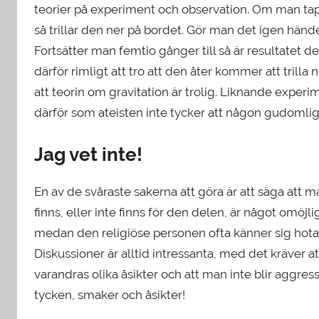
teorier på experiment och observation. Om man ta
så trillar den ner på bordet. Gör man det igen hän
Fortsätter man femtio gånger till så är resultatet
därför rimligt att tro att den åter kommer att trill
att teorin om gravitation är trolig. Liknande experime
därför som ateisten inte tycker att någon gudomlig e
Jag vet inte!
En av de svåraste sakerna att göra är att säga att m
finns, eller inte finns för den delen, är något omöj
medan den religiöse personen ofta känner sig hotad 
Diskussioner är alltid intressanta, med det kräver
varandras olika åsikter och att man inte blir aggressi
tycken, smaker och åsikter!