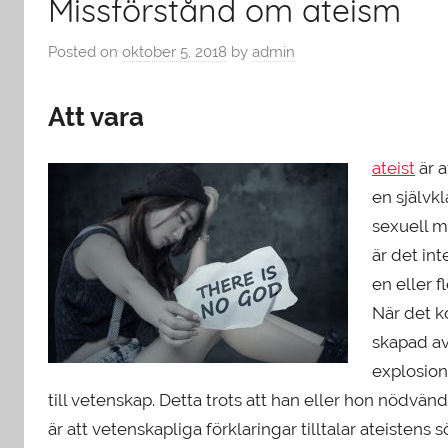
Missförstånd om ateism
Posted on
oktober 5, 2018
by
admin
Att vara
ateist
är a
en självk
sexuell mo
är det int
en eller 
När det k
skapad av
explosion
till vetenskap. Detta trots att han eller hon nödvän
är att vetenskapliga förklaringar tilltalar ateistens 