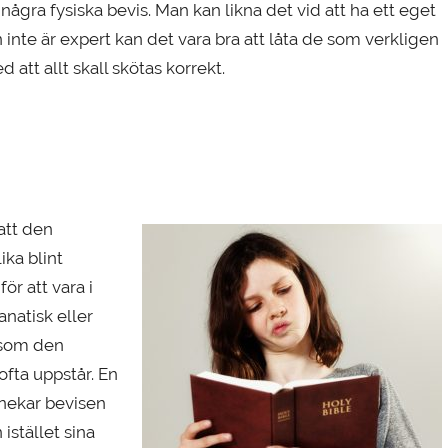
ågra fysiska bevis. Man kan likna det vid att ha ett eget
nte är expert kan det vara bra att låta de som verkligen
d att allt skall skötas korrekt.
 att den
ika blint
r att vara i
anatisk eller
 som den
ofta uppstår. En
örnekar bevisen
stället sina