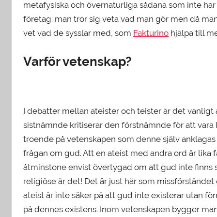
metafysiska och övernaturliga sådana som inte har n
företag: man tror sig veta vad man gör men då man i
vet vad de sysslar med, som
Fakturino
hjälpa till me
Varför vetenskap?
I debatter mellan ateister och teister är det vanligt
sistnämnde kritiserar den förstnämnde för att vara l
troende på vetenskapen som denne själv anklagas fö
frågan om gud. Att en ateist med andra ord är lika f
åtminstone envist övertygad om att gud inte finns
religiöse är det! Det är just här som missförståndet 
ateist är inte säker på att gud inte existerar utan f
på dennes existens. Inom vetenskapen bygger man i