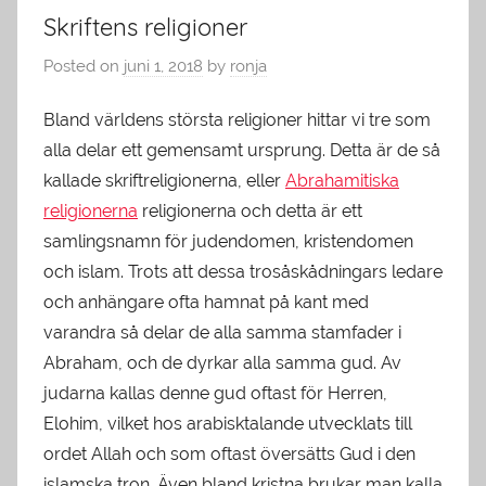
Skriftens religioner
Posted on
juni 1, 2018
by
ronja
Bland världens största religioner hittar vi tre som
alla delar ett gemensamt ursprung. Detta är de så
kallade skriftreligionerna, eller
Abrahamitiska
religionerna
religionerna och detta är ett
samlingsnamn för judendomen, kristendomen
och islam. Trots att dessa trosåskådningars ledare
och anhängare ofta hamnat på kant med
varandra så delar de alla samma stamfader i
Abraham, och de dyrkar alla samma gud. Av
judarna kallas denne gud oftast för Herren,
Elohim, vilket hos arabisktalande utvecklats till
ordet Allah och som oftast översätts Gud i den
islamska tron. Även bland kristna brukar man kalla