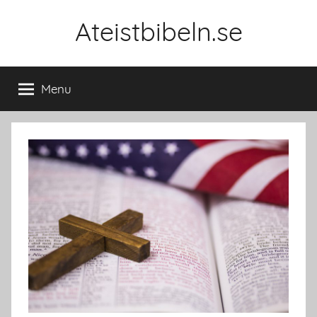
Skip
Ateistbibeln.se
to
content
Menu