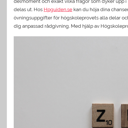
delmoment och exakt vilka frågor som dyker upp i r
delas ut. Hos
Hpguiden.se
kan du höja dina chanser
övningsuppgifter för högskoleprovets alla delar oc
dig anpassad rådgivning. Med hjälp av Högskoleprov