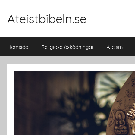
Skip
to
Ateistbibeln.se
content
Hemsida
Religiösa åskådningar
Ateism