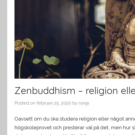
Zenbuddhism – religion eller
Posted on
februari 25, 2020
by
ronja
Oavsett om du ska studera religion eller något ann
högskoleprovet och presterar väl på det, men hur s