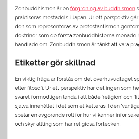
Zenbuddhismen är en
förgrening av buddhismen
s
praktiseras mestadels i Japan. Ur ett perspektiv g
den som representeras av protestantismen gentemot
doktriner som de första zenbuddhisterna menade
handlade om. Zenbuddhismen är tänkt att vara pr
Etiketter gör skillnad
En viktig fråga är förstås om det överhuvudtaget spe
eller filosofi. Ur ett perspektiv har det ingen som 
svaret förmodligen landa i att både ’religion’ och ’f
själva innehållet i det som etiketteras. I den ’vanlig
spelar en avgörande roll för hur vi känner inför sa
och skyr allting som har religiösa förtecken.