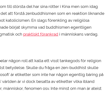
om till största del har sina rötter i Kina men som idag
år det att förstå zenbuddhismen som en reaktion liknande
 katolicismen. En slags förenkling av religiösa
 hade börjat skymma vad buddhismen egentligen
agmatisk och
praktiskt förankrad
i människans vardag.
lar någon roll att kalla ett visst tankegods för religion
helst betydelse. Skulle du fråga en zen-buddhist skulle
ilosofi’ är etiketter som inte har någon egentlig bäring på
a’ världen är vi dock besatta av etiketter vilka ibland
ker, människor, fenomen osv. Inte minst om man är ateist