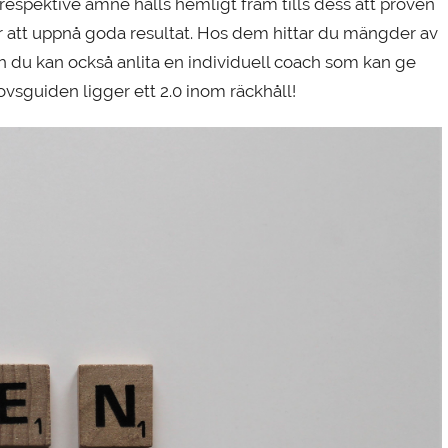
espektive ämne hålls hemligt fram tills dess att proven
 att uppnå goda resultat. Hos dem hittar du mängder av
h du kan också anlita en individuell coach som kan ge
sguiden ligger ett 2.0 inom räckhåll!