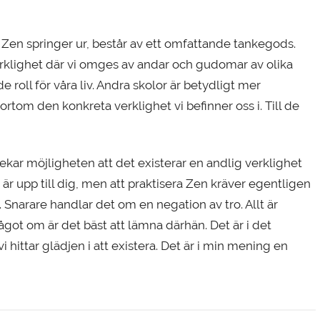
Zen springer ur, består av ett omfattande tankegods.
d verklighet där vi omges av andar och gudomar av olika
oll för våra liv. Andra skolor är betydligt mer
rtom den konkreta verklighet vi befinner oss i. Till de
rnekar möjligheten att det existerar en andlig verklighet
t är upp till dig, men att praktisera Zen kräver egentligen
. Snarare handlar det om en negation av tro. Allt är
got om är det bäst att lämna därhän. Det är i det
ittar glädjen i att existera. Det är i min mening en