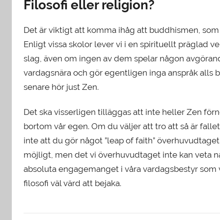
Filosofi eller religion?
Det är viktigt att komma ihåg att buddhismen, som 
Enligt vissa skolor lever vi i en spirituellt prägla
slag, även om ingen av dem spelar någon avgörande r
vardagsnära och gör egentligen inga anspråk alls bo
senare hör just Zen.
Det ska visserligen tilläggas att inte heller Zen fö
bortom vår egen. Om du väljer att tro att så är falle
inte att du gör något ”leap of faith” överhuvudtaget
möjligt, men det vi överhuvudtaget inte kan veta nå
absoluta engagemanget i våra vardagsbestyr som vi h
filosofi väl värd att bejaka.