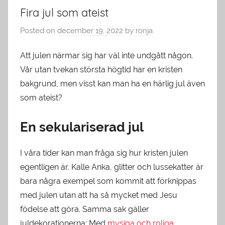
Fira jul som ateist
Posted on
december 19, 2022
by
ronja
Att julen närmar sig har väl inte undgått någon.
Vår utan tvekan största högtid har en kristen
bakgrund, men visst kan man ha en härlig jul även
som ateist?
En sekulariserad jul
I våra tider kan man fråga sig hur kristen julen
egentligen är. Kalle Anka, glitter och lussekatter är
bara några exempel som kommit att förknippas
med julen utan att ha så mycket med Jesu
födelse att göra. Samma sak gäller
juldekorationerna: Med
mysiga och roliga